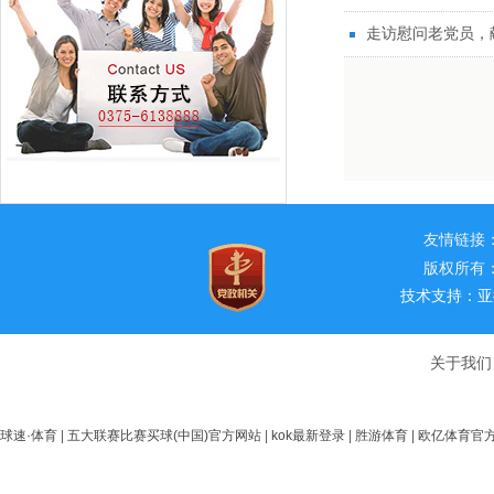
走访慰问老党员，
友情链接
版权所有：
技术支持
：亚
关于我们
球速·体育
|
五大联赛比赛买球(中国)官方网站
|
kok最新登录
|
胜游体育
|
欧亿体育官