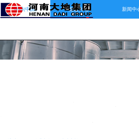
亚搏(中国)
走进大地
新闻中