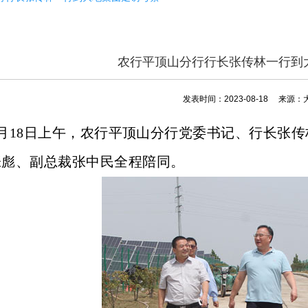
农行平顶山分行行长张传林一行到
发表时间：2023-08-18
来源：
8月18日上午，农行平顶山分行党委书记、行长张传
张彪、副总裁张中民全程陪同。