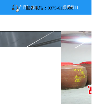
产品与服务
联系我们
服务电话：0375-6138888